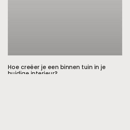
Hoe creëer je een binnen tuin in je
huidige interieur?
5 Tips Positionering en verlichting is alles. Dus als je voor
planten kiest, moet je op basis van hun individuele
behoeften in gedachten houden waar
oktober 15, 2020